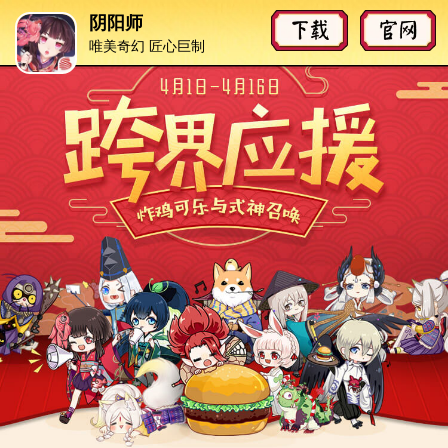
阴阳师
唯美奇幻 匠心巨制