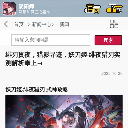
阴阳师
网易和风匠心巨制
首页
新闻中心
新闻
>
>
绯刃贯夜，猎影寻迹，妖刀姬·绯夜猎刃实
测解析奉上→
2025-10-30
妖刀姬·绯夜猎刃 式神攻略