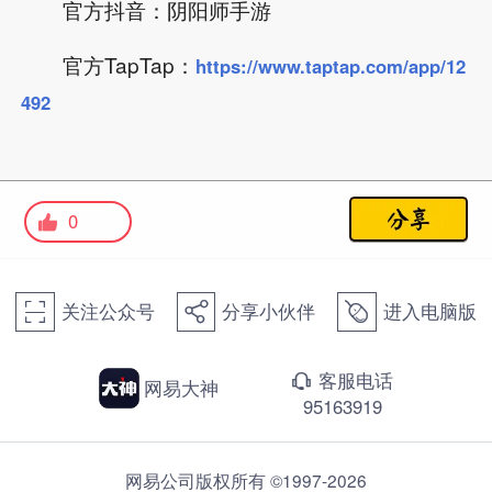
官方抖音：阴阳师手游
官方TapTap：
https://www.taptap.com/app/12
492
0
关注公众号
分享小伙伴
进入电脑版
򰀁
򰀂
򰀄
客服电话
򰀃
网易大神
95163919
网易公司版权所有 ©1997-2026