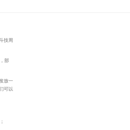
斗技周
，部
发放一
们可以
；