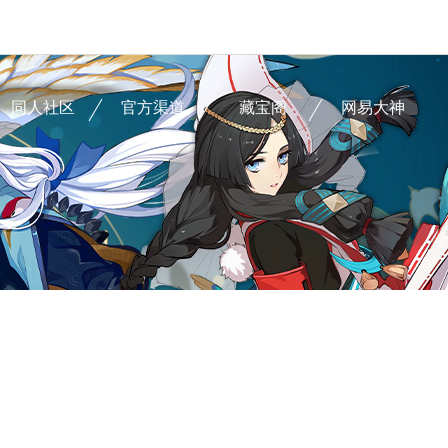
同人社区
官方渠道
藏宝阁
网易大神
同人绘画
玩家COS