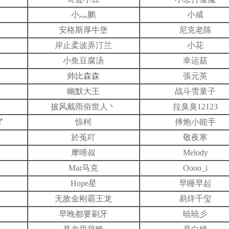
小灬鹏
小咸
安格斯厚牛堡
尼克老陈
岸止柔波弄汀兰
小花
小鱼豆腐汤
幸运菇
帅比森森
張元英
幽默大王
战斗雪童子
披风戴雨俗世人丶
拉臭臭12123
了
惊柯
摔炮小能手
於菟吖
敬夜寒
摩啼叔
Melody
Mar马克
Oooo_i
Hope星
早睡早起
无敌金刚霸王龙
易烊千玺
早晚都要刷牙
暁暁彡