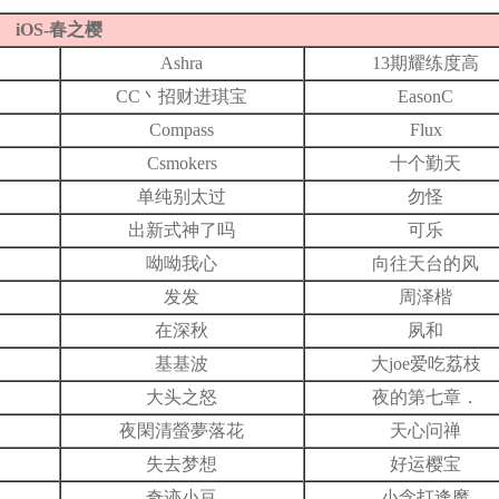
iOS-春之樱
Ashra
13期耀练度高
CC丶招财进琪宝
EasonC
Compass
Flux
Csmokers
十个勤天
单纯别太过
勿怪
出新式神了吗
可乐
呦呦我心
向往天台的风
发发
周泽楷
在深秋
夙和
基基波
大joe爱吃荔枝
大头之怒
夜的第七章．
夜閑清螢夢落花
天心问禅
失去梦想
好运樱宝
奇迹小豆
小念打逢魔