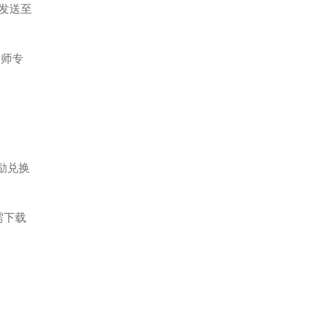
发送至
阳师专
励兑换
需下载