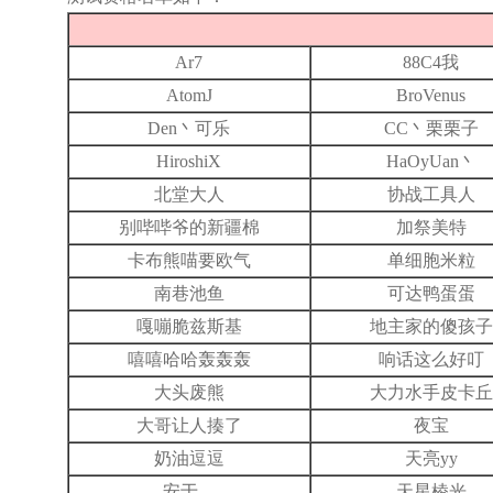
Ar7
88C4我
AtomJ
BroVenus
Den丶可乐
CC丶栗栗子
HiroshiX
HaOyUan丶
北堂大人
协战工具人
别哔哔爷的新疆棉
加祭美特
卡布熊喵要欧气
单细胞米粒
南巷池鱼
可达鸭蛋蛋
嘎嘣脆兹斯基
地主家的傻孩子
嘻嘻哈哈轰轰轰
响话这么好叮
大头废熊
大力水手皮卡丘
大哥让人揍了
夜宝
奶油逗逗
天亮yy
安于、
天星棱光