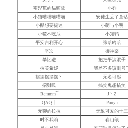
密涅瓦的貓頭鷹
小乔
小猫喵喵喵喵喵
安徒生丢了童话
小醋想要提速
小萌与小明
小猹不吃瓜
小知鸭
平安吉利开心
张哈哈哈
平次
御神楽
慕忆进
把把平淡混子
拉芙希妮
我差不多该删号
摆摆摆摆摆丶
无名可起
招财呱
搞笑鬼想搞笑
Remmmོ
J丶Z
QAQ丨
Panyu
无聊的拉拉
无敌可爱的十三
时不我渝
春山颂